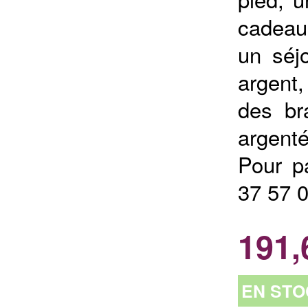
cadeau
un séjo
argent
des br
argenté
Pour p
37 57 
191,
EN STO