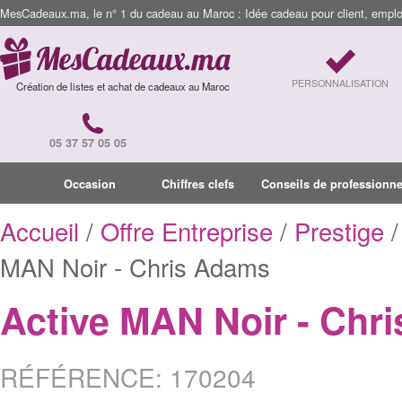
MesCadeaux.ma, le n° 1 du cadeau au Maroc : Idée cadeau pour client, employ
PERSONNALISATION
Création de listes et achat de cadeaux au Maroc
05 37 57 05 05
Occasion
Chiffres clefs
Conseils de professionne
Accueil
/
Offre Entreprise
/
Prestige
/
MAN Noir - Chris Adams
Active MAN Noir - Chr
RÉFÉRENCE: 170204