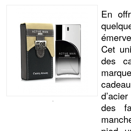
En off
quelqu
émervei
Cet un
des c
marque
cadeau
d’acier
des f
manche
pied, u