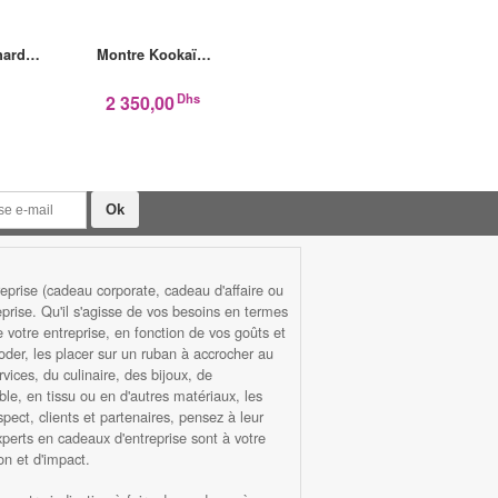
rnard…
Montre Kookaï…
Montre Kookaï…
Mon
Dhs
Dhs
2 350,00
2 650,00
prise (cadeau corporate, cadeau d'affaire ou
rise. Qu'il s'agisse de vos besoins en termes
otre entreprise, en fonction de vos goûts et
roder, les placer sur un ruban à accrocher au
ices, du culinaire, des bijoux, de
ble, en tissu ou en d'autres matériaux, les
ect, clients et partenaires, pensez à leur
xperts en cadeaux d'entreprise sont à votre
n et d'impact.