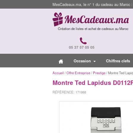
MesCadeaux.ma, le n° 1 du cadeau au Maroc : I
Création de listes et achat de cadeaux au Maroc
05 37 57 05 05
Occasion
Chiffres clefs
Accueil
/
Offre Entreprise
/
Prestige
/ Montre Ted Lap
Montre Ted Lapidus D0112
RÉFÉRENCE: 171988