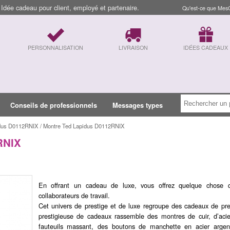
dée cadeau pour client, employé et partenaire.
Qu'est-ce que Mes
PERSONNALISATION
LIVRAISON
IDÉES CADEAUX
Conseils de professionnels
Messages types
idus D0112RNIX / Montre Ted Lapidus D0112RNIX
RNIX
En offrant un cadeau de luxe, vous offrez quelque chose q
collaborateurs de travail.
Cet univers de prestige et de luxe regroupe des cadeaux de pre
prestigieuse de cadeaux rassemble des montres de cuir, d’aci
fauteuils massant, des boutons de manchette en acier argen