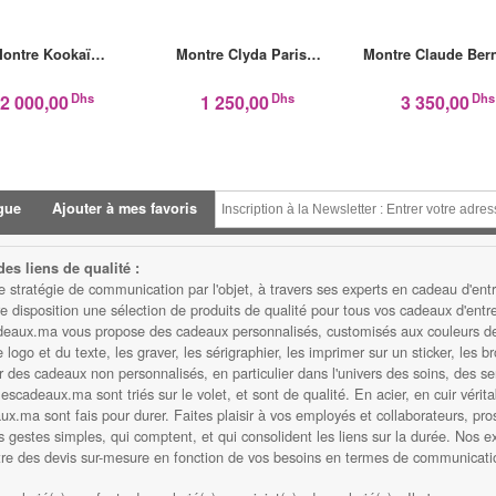
ontre Kookaï…
Montre Clyda Paris…
Montre Claude Be
Dhs
Dhs
Dhs
2 000,00
1 250,00
3 350,00
gue
Ajouter à mes favoris
es liens de qualité :
atégie de communication par l'objet, à travers ses experts en cadeau d'entre
isposition une sélection de produits de qualité pour tous vos cadeaux d'entrep
eaux.ma vous propose des cadeaux personnalisés, customisés aux couleurs de v
ogo et du texte, les graver, les sérigraphier, les imprimer sur un sticker, les b
des cadeaux non personnalisés, en particulier dans l'univers des soins, des serv
scadeaux.ma sont triés sur le volet, et sont de qualité. En acier, en cuir vérita
.ma sont fais pour durer. Faites plaisir à vos employés et collaborateurs, prosp
s gestes simples, qui comptent, et qui consolident les liens sur la durée. Nos e
ttre des devis sur-mesure en fonction de vos besoins en termes de communicatio