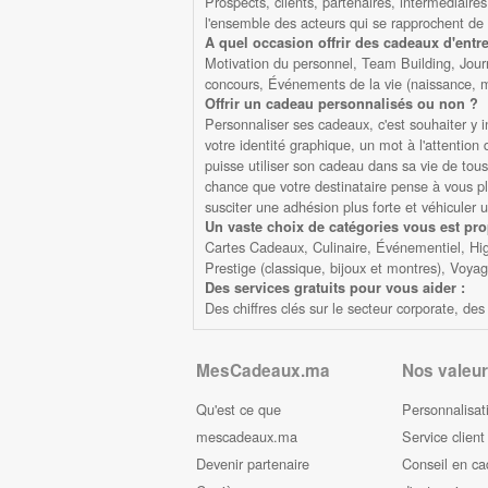
Prospects, clients, partenaires, intermédiaires
l'ensemble des acteurs qui se rapprochent de 
A quel occasion offrir des cadeaux d'entre
Motivation du personnel, Team Building, Jour
concours, Événements de la vie (naissance, ma
Offrir un cadeau personnalisés ou non ?
Personnaliser ses cadeaux, c'est souhaiter y 
votre identité graphique, un mot à l'attentio
puisse utiliser son cadeau dans sa vie de tous 
chance que votre destinataire pense à vous plus
susciter une adhésion plus forte et véhiculer 
Un vaste choix de catégories vous est pr
Cartes Cadeaux, Culinaire, Événementiel, High
Prestige (classique, bijoux et montres), Voya
Des services gratuits pour vous aider :
Des chiffres clés sur le secteur corporate, d
MesCadeaux.ma
Nos valeur
Qu'est ce que
Personnalisat
mescadeaux.ma
Service client
Devenir partenaire
Conseil en c