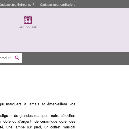
Cadeaux.ma Entreprise ?
Cadeaux pour particuliers
OCCASIONS
ui marquera à jamais et émerveillera vos
stige et de grandes marques, notre sélection
er doré ou d’argent, de céramique doré, des
té, une lampe sur pied, un coffret musical