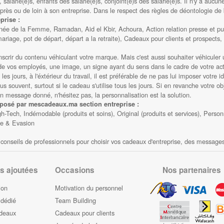
, salarié(e)s, enfants des salarié(e)s, conjoint(e)s des salarié(e)s. Il n'y a aucu
près ou de loin à son entreprise. Dans le respect des règles de déontologie de
prise :
née de la Femme, Ramadan, Aid el Kbir, Achoura, Action relation presse et pub
riage, pot de départ, départ a la retraite), Cadeaux pour clients et prospects,
inscrir du contenu véhiculant votre marque. Mais c'est aussi souhaiter véhicul
n de vos employés, une image, un signe ayant du sens dans le cadre de votre act
les jours, à l'éxtérieur du travail, il est préférable de ne pas lui imposer votre
 souvent, surtout si le cadeau s'utilise tous les jours. Si en revanche votre obj
un message donné, n'hésitez pas, la personnalisation est la solution.
oposé par mescadeaux.ma section entreprise :
-Tech, Indémodable (produits et soins), Original (produits et services), Person
ge & Evasion
es conseils de professionnels pour choisir vos cadeaux d'entreprise, des message
s ajoutées
Occasions
Nos partenaires
ion
Motivation du personnel
 dédié
Team Building
adeaux
Cadeaux pour clients