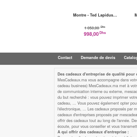
Montre - Ted Lapidus…
M
Dhs
1 050,00
Dhs
998,00
Contact
Demande de devis
Catalo
Des cadeaux d'entreprise de qualité pour d
MesCadeaux.ma vous accompagne dans votre str
cadeau business) MesCadeaux.ma met à votre d
de communication interne ou externe, mescad
du but recherché : vous pouvez imprimer votre l
cadeau, ... Vous pouvez également opter pour 
l'électronique, ... Les cadeaux proposés par me
cadeaux d'entreprises proposés par mescadeaux
offrir des cadeaux tout au long de l'année. De
écoute, pour vous conseiller et vous transme
A qui offrir des cadeaux d'entreprise :