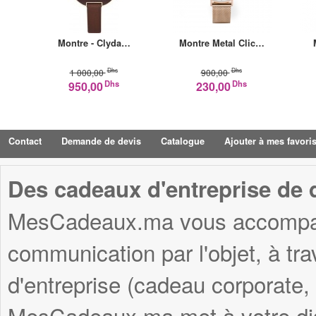
Montre - Clyda…
Montre Metal Clic…
Dhs
Dhs
1 000,00
900,00
Dhs
Dhs
950,00
230,00
Contact
Demande de devis
Catalogue
Ajouter à mes favori
Des cadeaux d'entreprise de q
MesCadeaux.ma vous accompagn
communication par l'objet, à tr
d'entreprise (cadeau corporate,
MesCadeaux.ma met à votre disp