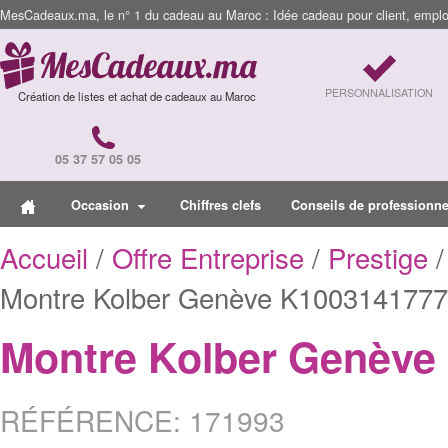
MesCadeaux.ma, le n° 1 du cadeau au Maroc : Idée cadeau pour client, employ
PERSONNALISATION
Création de listes et achat de cadeaux au Maroc
05 37 57 05 05
Occasion
Chiffres clefs
Conseils de professionne
Accueil
/
Offre Entreprise
/
Prestige
/
Montre Kolber Genève K1003141777
Montre Kolber Genève
RÉFÉRENCE: 171993