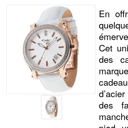
En off
quelqu
émervei
Cet un
des c
marque
cadeau
d’acier
des f
manche
pied, u