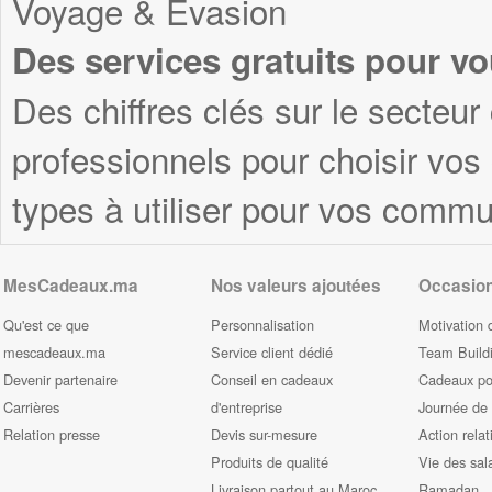
Voyage & Evasion
Des services gratuits pour vo
Des chiffres clés sur le secteur
professionnels pour choisir vo
types à utiliser pour vos commu
MesCadeaux.ma
Nos valeurs ajoutées
Occasio
Qu'est ce que
Personnalisation
Motivation 
mescadeaux.ma
Service client dédié
Team Build
Devenir partenaire
Conseil en cadeaux
Cadeaux pou
Carrières
d'entreprise
Journée de
Relation presse
Devis sur-mesure
Action relat
Produits de qualité
Vie des sal
Livraison partout au Maroc
Ramadan