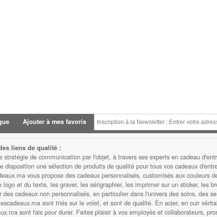
gue
Ajouter à mes favoris
es liens de qualité :
atégie de communication par l'objet, à travers ses experts en cadeau d'entre
isposition une sélection de produits de qualité pour tous vos cadeaux d'entrep
eaux.ma vous propose des cadeaux personnalisés, customisés aux couleurs de v
ogo et du texte, les graver, les sérigraphier, les imprimer sur un sticker, les b
des cadeaux non personnalisés, en particulier dans l'univers des soins, des serv
scadeaux.ma sont triés sur le volet, et sont de qualité. En acier, en cuir vérita
.ma sont fais pour durer. Faites plaisir à vos employés et collaborateurs, prosp