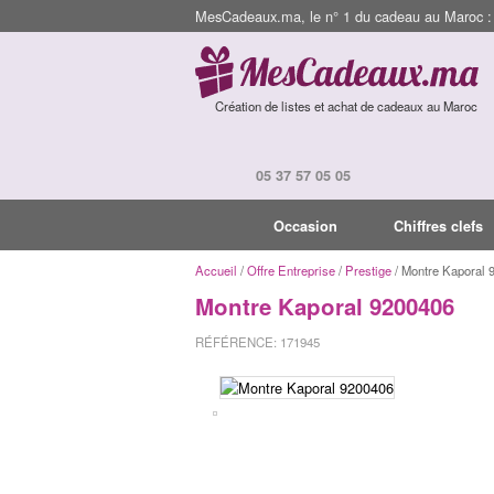
MesCadeaux.ma, le n° 1 du cadeau au Maroc : I
Création de listes et achat de cadeaux au Maroc
05 37 57 05 05
Occasion
Chiffres clefs
Accueil
/
Offre Entreprise
/
Prestige
/ Montre Kaporal 
Montre Kaporal 9200406
RÉFÉRENCE: 171945