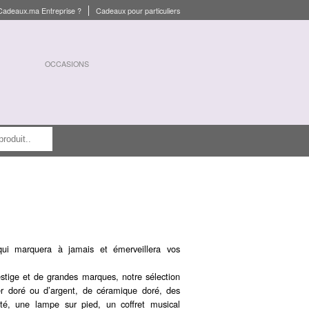
Cadeaux.ma Entreprise ?
Cadeaux pour particuliers
OCCASIONS
ui marquera à jamais et émerveillera vos
stige et de grandes marques, notre sélection
er doré ou d’argent, de céramique doré, des
té, une lampe sur pied, un coffret musical