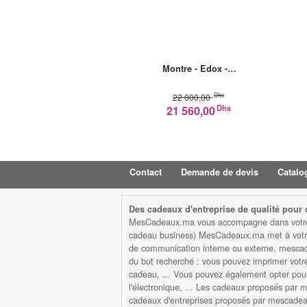
Montre - Edox -…
Dhs
22 000,00
Dhs
21 560,00
Contact
Demande de devis
Catalo
Des cadeaux d'entreprise de qualité pour d
MesCadeaux.ma vous accompagne dans votre str
cadeau business) MesCadeaux.ma met à votre d
de communication interne ou externe, mescad
du but recherché : vous pouvez imprimer votre l
cadeau, ... Vous pouvez également opter pour 
l'électronique, ... Les cadeaux proposés par me
cadeaux d'entreprises proposés par mescadeaux