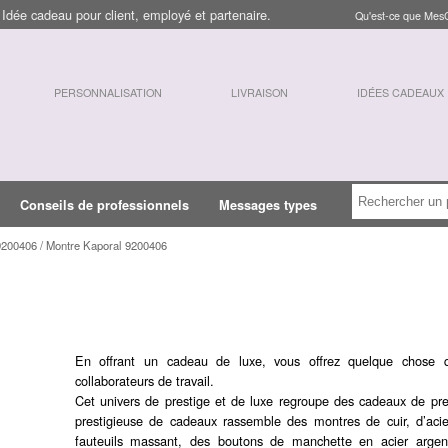
dée cadeau pour client, employé et partenaire.
Qu'est-ce que Mes
PERSONNALISATION
LIVRAISON
IDÉES CADEAUX
Conseils de professionnels
Messages types
9200406 / Montre Kaporal 9200406
En offrant un cadeau de luxe, vous offrez quelque chose q
collaborateurs de travail.
Cet univers de prestige et de luxe regroupe des cadeaux de pre
prestigieuse de cadeaux rassemble des montres de cuir, d’aci
fauteuils massant, des boutons de manchette en acier argen