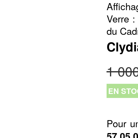
Affich
Verre :
du Cad
Clydi
1 00
EN STO
Pour u
57 05 