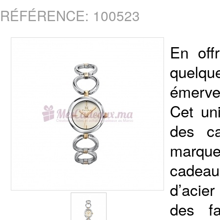
RÉFÉRENCE: 100523
En off
quelqu
émervei
Cet un
des c
marque
cadeau
d’acier
des f