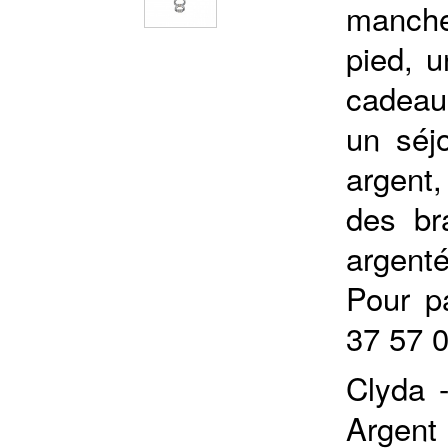
manche
pied, u
cadeau
un séjo
argent
des br
argenté
Pour p
37 57 
Clyda 
Argen