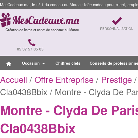
MesCadeaux.ma, le n° 1 du cadeau au Maroc : Idée cadeau pour client, employ
PERSONNALISATION
Création de listes et achat de cadeaux au Maroc
05 37 57 05 05
Occasion
Chiffres clefs
Conseils de professionne
Accueil
/
Offre Entreprise
/
Prestige
/
Cla0438Bbix / Montre - Clyda De Par
Montre - Clyda De Pari
Cla0438Bbix