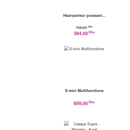
Haut-parleur puissant…
Dhs
708,00
Dhs
384,00
X-mini Multifonctions
Dhs
899,00