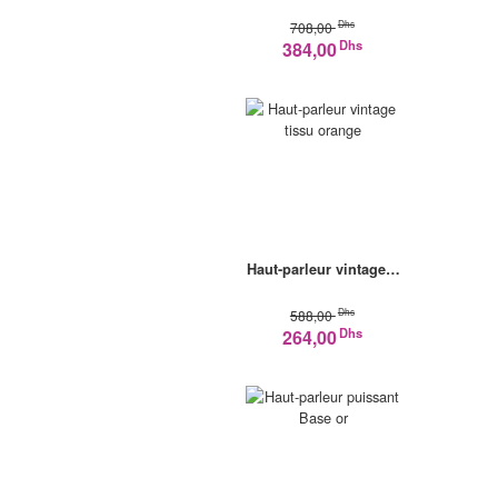
Dhs
708,00
Dhs
384,00
Haut-parleur vintage…
Dhs
588,00
Dhs
264,00