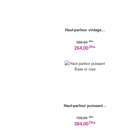
Haut-parleur vintage…
Dhs
588,00
Dhs
264,00
Haut-parleur puissant…
Dhs
708,00
Dhs
384,00