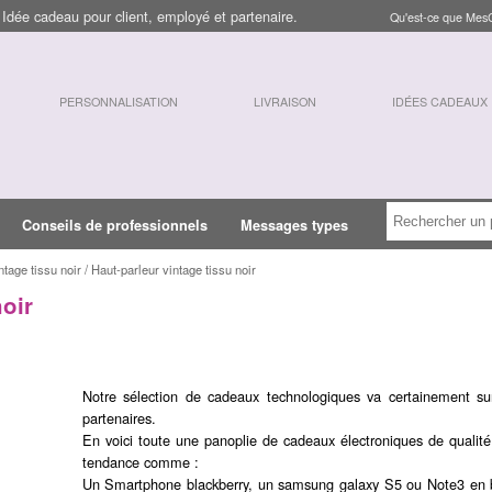
dée cadeau pour client, employé et partenaire.
Qu'est-ce que Mes
PERSONNALISATION
LIVRAISON
IDÉES CADEAUX
Conseils de professionnels
Messages types
ntage tissu noir / Haut-parleur vintage tissu noir
noir
Notre sélection de cadeaux technologiques va certainement su
partenaires.
En voici toute une panoplie de cadeaux électroniques de qualité
tendance comme :
Un Smartphone blackberry, un samsung galaxy S5 ou Note3 en b