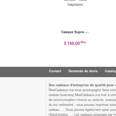
Casque Supra -…
Dhs
5 166,00
Contact
Demande de devis
Catalo
Des cadeaux d'entreprise de qualité pour d
MesCadeaux.ma vous accompagne dans votre str
cadeau business) MesCadeaux.ma met à votre d
de communication interne ou externe, mescad
du but recherché : vous pouvez imprimer votre l
cadeau, ... Vous pouvez également opter pour 
l'électronique, ... Les cadeaux proposés par me