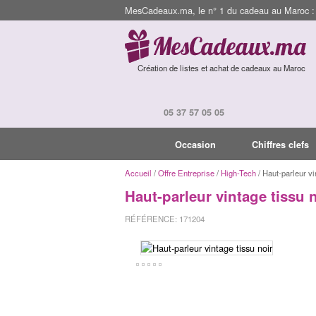
MesCadeaux.ma, le n° 1 du cadeau au Maroc : I
Création de listes et achat de cadeaux au Maroc
05 37 57 05 05
Occasion
Chiffres clefs
Accueil
/
Offre Entreprise
/
High-Tech
/ Haut-parleur vi
Haut-parleur vintage tissu 
RÉFÉRENCE: 171204