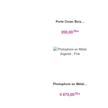
Porte Coran Bois…
Dhs
200,00
Photophore en Métal…
Dhs
4 975,00