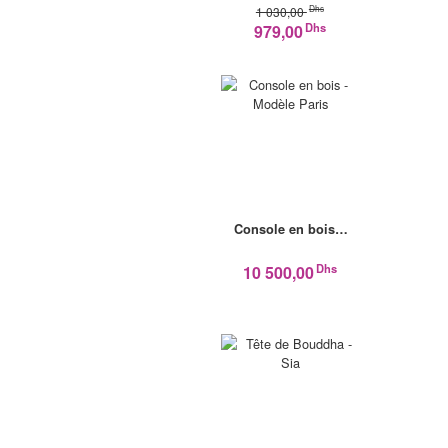
Dhs
1 030,00
Dhs
979,00
Console en bois…
Dhs
10 500,00