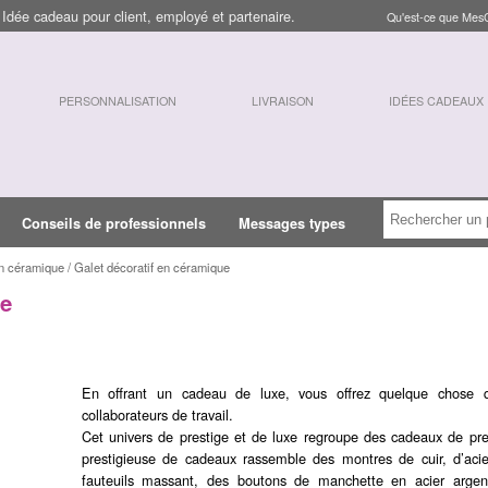
dée cadeau pour client, employé et partenaire.
Qu'est-ce que Mes
PERSONNALISATION
LIVRAISON
IDÉES CADEAUX
Conseils de professionnels
Messages types
en céramique / Galet décoratif en céramique
ue
En offrant un cadeau de luxe, vous offrez quelque chose q
collaborateurs de travail.
Cet univers de prestige et de luxe regroupe des cadeaux de pre
prestigieuse de cadeaux rassemble des montres de cuir, d’aci
fauteuils massant, des boutons de manchette en acier argen