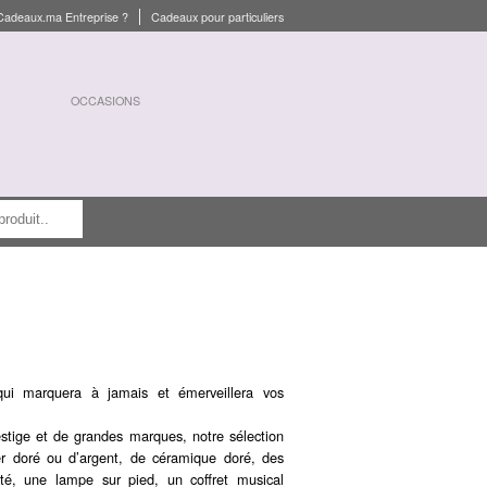
Cadeaux.ma Entreprise ?
Cadeaux pour particuliers
OCCASIONS
ui marquera à jamais et émerveillera vos
stige et de grandes marques, notre sélection
er doré ou d’argent, de céramique doré, des
té, une lampe sur pied, un coffret musical