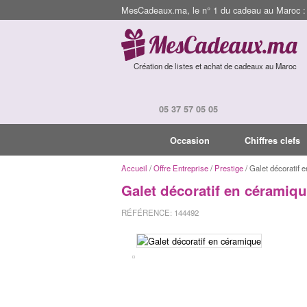
MesCadeaux.ma, le n° 1 du cadeau au Maroc : I
Création de listes et achat de cadeaux au Maroc
05 37 57 05 05
Occasion
Chiffres clefs
Accueil
/
Offre Entreprise
/
Prestige
/ Galet décoratif 
Galet décoratif en céramiq
RÉFÉRENCE: 144492