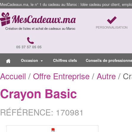
MesCadeaux.ma, le n° 1 du cadeau au Maroc : Idée cadeau pour client, employ
PERSONNALISATION
Création de listes et achat de cadeaux au Maroc
05 37 57 05 05
Occasion
Chiffres clefs
Conseils de professionne
Accueil
/
Offre Entreprise
/
Autre
/ Cr
Crayon Basic
RÉFÉRENCE: 170981