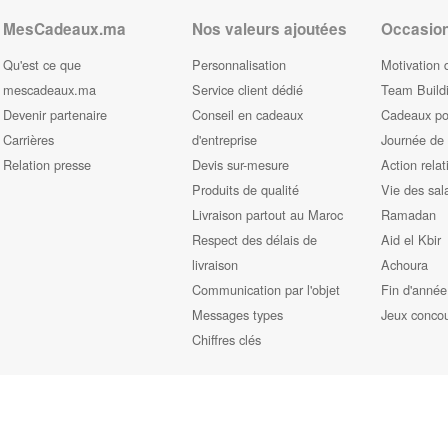
MesCadeaux.ma
Nos valeurs ajoutées
Occasio
Qu'est ce que
Personnalisation
Motivation 
mescadeaux.ma
Service client dédié
Team Build
Devenir partenaire
Conseil en cadeaux
Cadeaux pou
Carrières
d'entreprise
Journée de
Relation presse
Devis sur-mesure
Action relat
Produits de qualité
Vie des sal
Livraison partout au Maroc
Ramadan
Respect des délais de
Aid el Kbir
livraison
Achoura
Communication par l'objet
Fin d'année
Messages types
Jeux conco
Chiffres clés