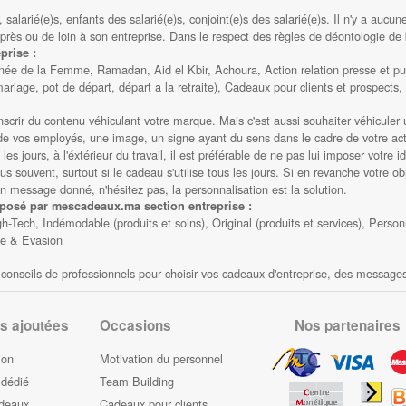
, salarié(e)s, enfants des salarié(e)s, conjoint(e)s des salarié(e)s. Il n'y a aucu
près ou de loin à son entreprise. Dans le respect des règles de déontologie de
prise :
née de la Femme, Ramadan, Aid el Kbir, Achoura, Action relation presse et pub
riage, pot de départ, départ a la retraite), Cadeaux pour clients et prospects,
inscrir du contenu véhiculant votre marque. Mais c'est aussi souhaiter véhicul
n de vos employés, une image, un signe ayant du sens dans le cadre de votre act
les jours, à l'éxtérieur du travail, il est préférable de ne pas lui imposer votre
 souvent, surtout si le cadeau s'utilise tous les jours. Si en revanche votre obj
un message donné, n'hésitez pas, la personnalisation est la solution.
oposé par mescadeaux.ma section entreprise :
-Tech, Indémodable (produits et soins), Original (produits et services), Person
ge & Evasion
es conseils de professionnels pour choisir vos cadeaux d'entreprise, des message
s ajoutées
Occasions
Nos partenaires
ion
Motivation du personnel
 dédié
Team Building
adeaux
Cadeaux pour clients