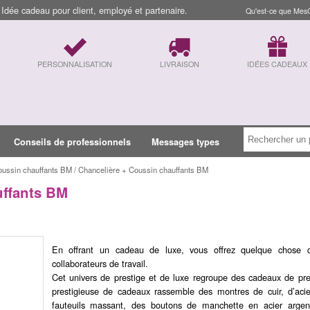
dée cadeau pour client, employé et partenaire.
Qu'est-ce que Mes
PERSONNALISATION
LIVRAISON
IDÉES CADEAUX
Conseils de professionnels
Messages types
oussin chauffants BM / Chancelière + Coussin chauffants BM
uffants BM
En offrant un cadeau de luxe, vous offrez quelque chose q
collaborateurs de travail.
Cet univers de prestige et de luxe regroupe des cadeaux de pre
prestigieuse de cadeaux rassemble des montres de cuir, d’aci
fauteuils massant, des boutons de manchette en acier argen