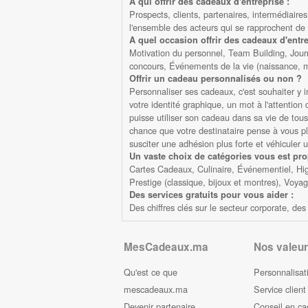
A qui offrir des cadeaux d'entreprise :
Prospects, clients, partenaires, intermédiaires
l'ensemble des acteurs qui se rapprochent de 
A quel occasion offrir des cadeaux d'entre
Motivation du personnel, Team Building, Jour
concours, Événements de la vie (naissance, ma
Offrir un cadeau personnalisés ou non ?
Personnaliser ses cadeaux, c'est souhaiter y 
votre identité graphique, un mot à l'attentio
puisse utiliser son cadeau dans sa vie de tous 
chance que votre destinataire pense à vous plus
susciter une adhésion plus forte et véhiculer 
Un vaste choix de catégories vous est pr
Cartes Cadeaux, Culinaire, Événementiel, High
Prestige (classique, bijoux et montres), Voya
Des services gratuits pour vous aider :
Des chiffres clés sur le secteur corporate, d
MesCadeaux.ma
Nos valeur
Qu'est ce que
Personnalisat
mescadeaux.ma
Service client
Devenir partenaire
Conseil en c