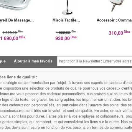
areil De Massage…
Miroir Tactile…
Accessoir : Comm
Dhs
Dhs
Dhs
310,00
1 820,00
1 000,00
Dhs
Dhs
1 690,00
930,00
gue
Ajouter à mes favoris
es liens de qualité :
atégie de communication par l'objet, à travers ses experts en cadeau d'entre
isposition une sélection de produits de qualité pour tous vos cadeaux d'entrep
eaux.ma vous propose des cadeaux personnalisés, customisés aux couleurs de v
ogo et du texte, les graver, les sérigraphier, les imprimer sur un sticker, les b
des cadeaux non personnalisés, en particulier dans l'univers des soins, des serv
scadeaux.ma sont triés sur le volet, et sont de qualité. En acier, en cuir vérita
.ma sont fais pour durer. Faites plaisir à vos employés et collaborateurs, prosp
s gestes simples, qui comptent, et qui consolident les liens sur la durée. Nos e
ttre des devis sur-mesure en fonction de vos besoins en termes de communicatio