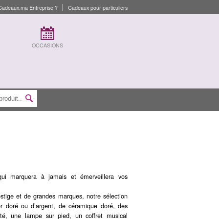
Cadeaux.ma Entreprise ?
Cadeaux pour particuliers
OCCASIONS
ui marquera à jamais et émerveillera vos
stige et de grandes marques, notre sélection
er doré ou d’argent, de céramique doré, des
té, une lampe sur pied, un coffret musical