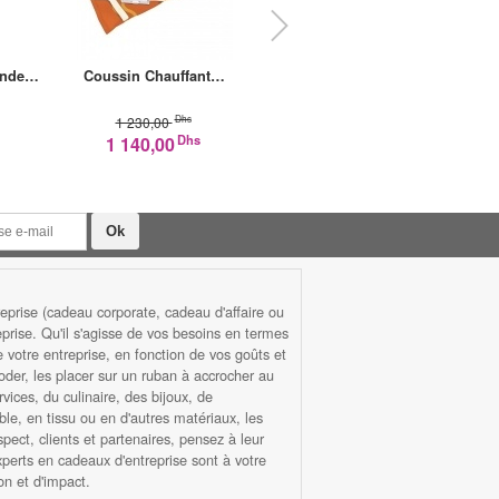
ande…
Coussin Chauffant…
Lampe Infrarouge…
Bo
Dhs
Dhs
420,00
1 230,00
Dhs
1 140,00
prise (cadeau corporate, cadeau d'affaire ou
rise. Qu'il s'agisse de vos besoins en termes
otre entreprise, en fonction de vos goûts et
roder, les placer sur un ruban à accrocher au
ices, du culinaire, des bijoux, de
ble, en tissu ou en d'autres matériaux, les
ect, clients et partenaires, pensez à leur
xperts en cadeaux d'entreprise sont à votre
n et d'impact.