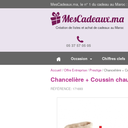
MesCadeaux.ma, le n° 1 du cadeau au Maroc : I
Création de listes et achat de cadeaux au Maroc
05 37 57 05 05
Occasion
Chiffres clefs
Accueil
/
Offre Entreprise
/
Prestige
/ Chancelière + C
Chancelière + Coussin cha
RÉFÉRENCE: 171693