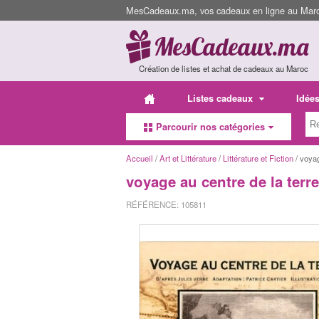
MesCadeaux.ma, vos cadeaux en ligne au Maroc
Création de listes et achat de cadeaux au Maroc
Listes cadeaux
Idée
Parcourir nos catégories
Accueil
/
Art et Littérature
/
Littérature et Fiction
/ voya
voyage au centre de la terre
RÉFÉRENCE: 105811