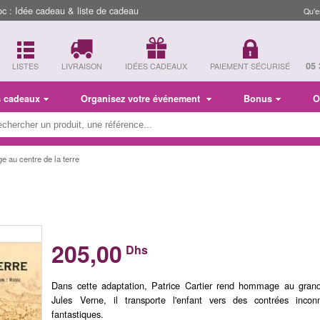
 : Idée cadeau & liste de cadeau
Qu'e
05 
LISTES
LIVRAISON
IDÉES CADEAUX
PAIEMENT SÉCURISÉ
s cadeaux
Organisez votre événement
Bonus
O
ge au centre de la terre
205,00
Dhs
Dans cette adaptation, Patrice Cartier rend hommage au gran
Jules Verne, il transporte l'enfant vers des contrées incon
fantastiques.