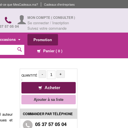
st-ce que MesCadeaux.ma?
Cadeaux d'entreprises
MON COMPTE
( CONSULTER )
Se connecter / Inscription
37 57 05 04
Suivez votre commande
ccasions
Promotion
Panier (
0
)
-
+
QUANTITÉ
:
Acheter
Ajouter à sa liste
COMMANDER PAR TÉLÉPHONE
d auteur
nues et
05 37 57 05 04