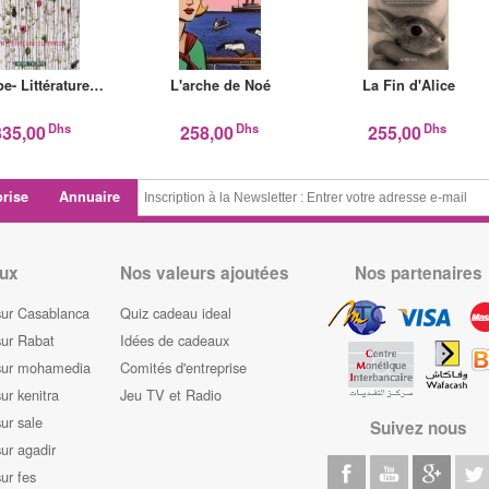
e- Littérature…
L'arche de Noé
La Fin d'Alice
Dhs
Dhs
Dhs
335,00
258,00
255,00
prise
Annuaire
ux
Nos valeurs ajoutées
Nos partenaires
sur Casablanca
Quiz cadeau ideal
sur Rabat
Idées de cadeaux
sur mohamedia
Comités d'entreprise
ur kenitra
Jeu TV et Radio
ur sale
Suivez nous
ur agadir
ur fes