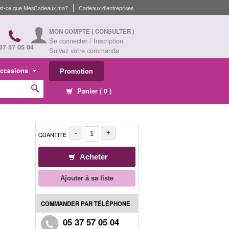
st-ce que MesCadeaux.ma?
Cadeaux d'entreprises
MON COMPTE
( CONSULTER )
Se connecter / Inscription
37 57 05 04
Suivez votre commande
ccasions
Promotion
Panier (
0
)
-
+
QUANTITÉ
:
Acheter
Ajouter à sa liste
COMMANDER PAR TÉLÉPHONE
05 37 57 05 04