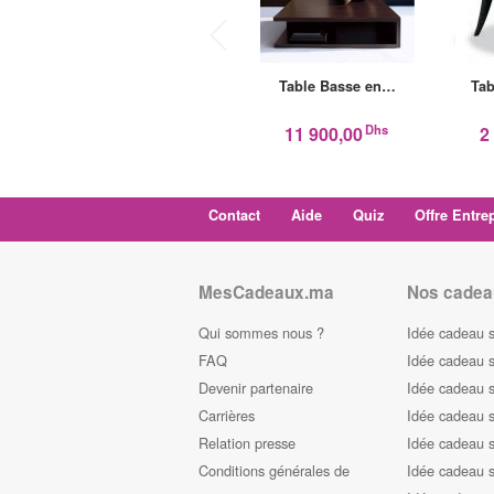
Table Basse en…
Tab
Dhs
11 900,00
2
Contact
Aide
Quiz
Offre Entre
MesCadeaux.ma
Nos cadea
Qui sommes nous ?
Idée cadeau 
FAQ
Idée cadeau 
Devenir partenaire
Idée cadeau 
Carrières
Idée cadeau s
Relation presse
Idée cadeau s
Conditions générales de
Idée cadeau s