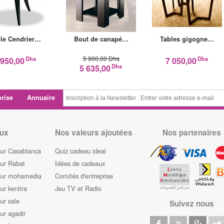
le Cendrier…
Bout de canapé…
Tables gigogne…
5 900,00 Dhs
Dhs
Dhs
 950,00
7 050,00
Dhs
5 635,00
prise
Annuaire
ux
Nos valeurs ajoutées
Nos partenaires
sur Casablanca
Quiz cadeau ideal
sur Rabat
Idées de cadeaux
sur mohamedia
Comités d'entreprise
ur kenitra
Jeu TV et Radio
ur sale
Suivez nous
ur agadir