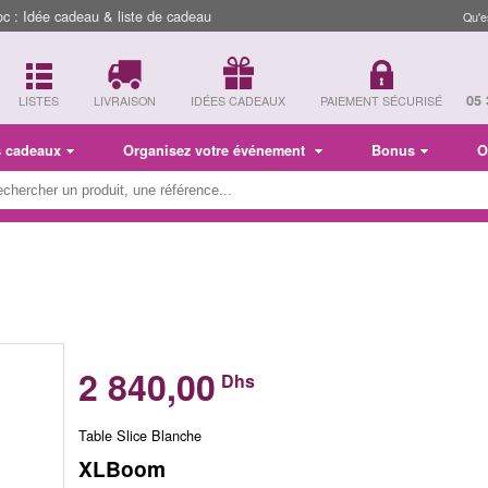
 : Idée cadeau & liste de cadeau
Qu'e
05 
LISTES
LIVRAISON
IDÉES CADEAUX
PAIEMENT SÉCURISÉ
s cadeaux
Organisez votre événement
Bonus
O
2 840,00
Dhs
Table Slice Blanche
XLBoom