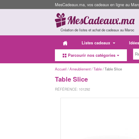
MesCadeaux.ma, vos cadeaux en ligne au Maroc
Création de listes et achat de cadeaux au Maroc
Listes cadeaux
Idée
Parcourir nos catégories
Accueil
/
Ameublement
/
Table
/ Table Slice
Table Slice
RÉFÉRENCE: 101292