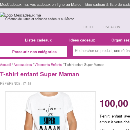
MesCadeaux.ma, vos cadeaux en ligne au Maroc : Idée cadeau & liste de cad
Création de listes et achat de cadeaux au Maroc
LISTES
LIVRAISON
Listes cadeaux
Idées cadeaux
Organisez
Parcourir nos catégories
Accueil
/
Accessoires
/
Vêtements Enfants
/ T-shirt enfant Super Maman
T-shirt enfant Super Maman
RÉFÉRENCE: 171381
100,00
T-shirt enfant a
amour à votre chè