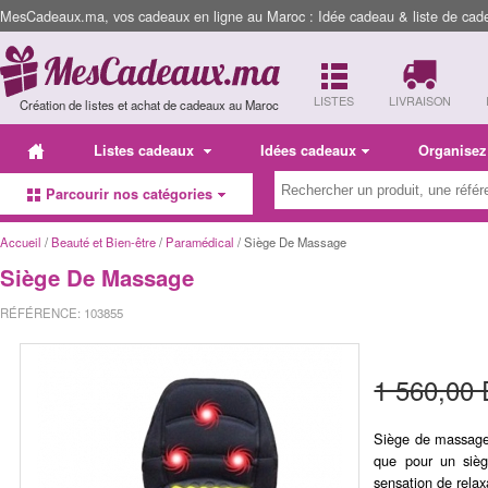
MesCadeaux.ma, vos cadeaux en ligne au Maroc : Idée cadeau & liste de cad
LISTES
LIVRAISON
Création de listes et achat de cadeaux au Maroc
Listes cadeaux
Idées cadeaux
Organisez
Parcourir nos catégories
Accueil
/
Beauté et Bien-être
/
Paramédical
/ Siège De Massage
Siège De Massage
RÉFÉRENCE: 103855
1 560,00
Siège de massage 
que pour un sièg
sensation de rela