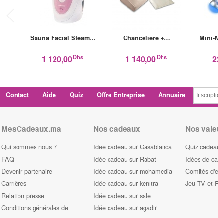
Sauna Facial Steam…
Chancelière +…
Mini-
Dhs
Dhs
1 120,00
1 140,00
2
Contact
Aide
Quiz
Offre Entreprise
Annuaire
MesCadeaux.ma
Nos cadeaux
Nos vale
Qui sommes nous ?
Idée cadeau sur Casablanca
Quiz cadeau
FAQ
Idée cadeau sur Rabat
Idées de c
Devenir partenaire
Idée cadeau sur mohamedia
Comités d'e
Carrières
Idée cadeau sur kenitra
Jeu TV et 
Relation presse
Idée cadeau sur sale
Conditions générales de
Idée cadeau sur agadir