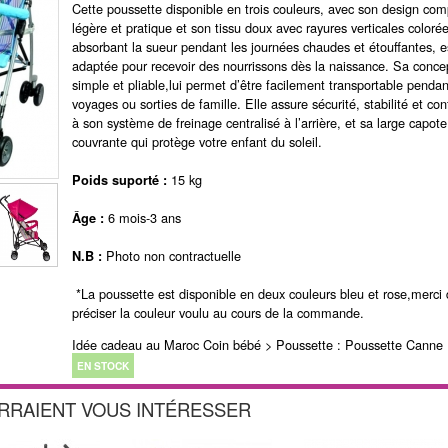
Cette poussette disponible en trois couleurs, avec son design com
légère et pratique et son tissu doux avec rayures verticales coloré
absorbant la sueur pendant les journées chaudes et étouffantes, e
adaptée pour recevoir des nourrissons dès la naissance. Sa conce
simple et pliable,lui permet d’être facilement transportable pendan
voyages ou sorties de famille. Elle assure sécurité, stabilité et con
à son système de freinage centralisé à l’arrière, et sa large capote
couvrante qui protège votre enfant du soleil.
15 kg
Poids suporté :
6 mois-3 ans
Âge :
Photo non contractuelle
N.B :
*La poussette est disponible en deux couleurs bleu et rose,merci
préciser la couleur voulu au cours de la commande.
Idée cadeau au Maroc Coin bébé > Poussette : Poussette Canne
EN STOCK
URRAIENT VOUS INTÉRESSER