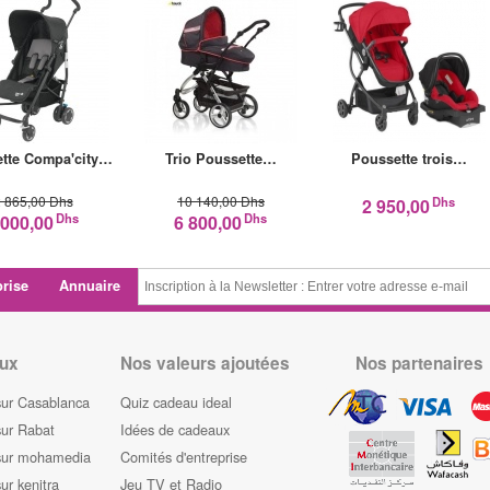
tte Compa'city…
Trio Poussette…
Poussette trois…
 865,00 Dhs
10 140,00 Dhs
Dhs
2 950,00
Dhs
Dhs
 000,00
6 800,00
prise
Annuaire
ux
Nos valeurs ajoutées
Nos partenaires
sur Casablanca
Quiz cadeau ideal
sur Rabat
Idées de cadeaux
sur mohamedia
Comités d'entreprise
ur kenitra
Jeu TV et Radio