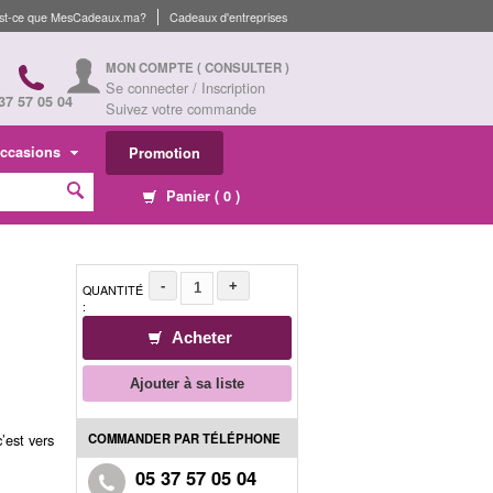
st-ce que MesCadeaux.ma?
Cadeaux d'entreprises
MON COMPTE
( CONSULTER )
Se connecter / Inscription
37 57 05 04
Suivez votre commande
ccasions
Promotion
Panier (
0
)
-
+
QUANTITÉ
:
Acheter
Ajouter à sa liste
COMMANDER PAR TÉLÉPHONE
’est vers
05 37 57 05 04