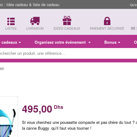
 : Idée cadeau & liste de cadeau
Qu'e
05 
LISTES
LIVRAISON
IDÉES CADEAUX
PAIEMENT SÉCURISÉ
s cadeaux
Organisez votre événement
Bonus
O
ggy
495,00
Dhs
Si vous cherchez une poussette compacte et pas chère du tout ? c
la canne Buggy qu’il faut vous tourner !