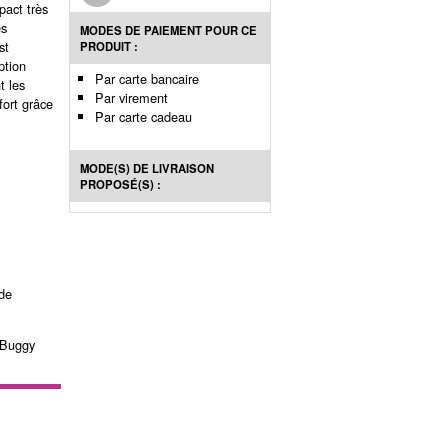
pact très
es
MODES DE PAIEMENT POUR CE
st
PRODUIT :
ption
Par carte bancaire
t les
Par virement
fort grâce
Par carte cadeau
MODE(S) DE LIVRAISON
PROPOSÉ(S) :
 de
 Buggy