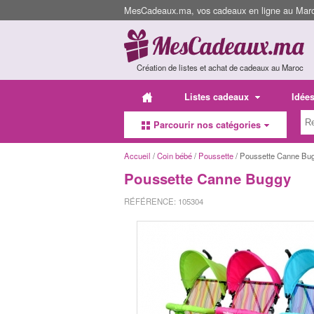
MesCadeaux.ma, vos cadeaux en ligne au Maroc
Création de listes et achat de cadeaux au Maroc
Listes cadeaux
Idée
Parcourir nos catégories
Accueil
/
Coin bébé
/
Poussette
/ Poussette Canne Bu
Poussette Canne Buggy
RÉFÉRENCE: 105304