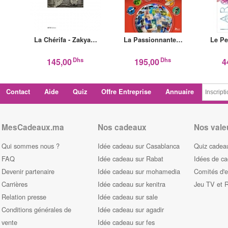
La Chérifa - Zakya…
La Passionnante…
Le Pe
Dhs
Dhs
145,00
195,00
4
Contact
Aide
Quiz
Offre Entreprise
Annuaire
MesCadeaux.ma
Nos cadeaux
Nos vale
Qui sommes nous ?
Idée cadeau sur Casablanca
Quiz cadeau
FAQ
Idée cadeau sur Rabat
Idées de c
Devenir partenaire
Idée cadeau sur mohamedia
Comités d'e
Carrières
Idée cadeau sur kenitra
Jeu TV et 
Relation presse
Idée cadeau sur sale
Conditions générales de
Idée cadeau sur agadir
vente
Idée cadeau sur fes