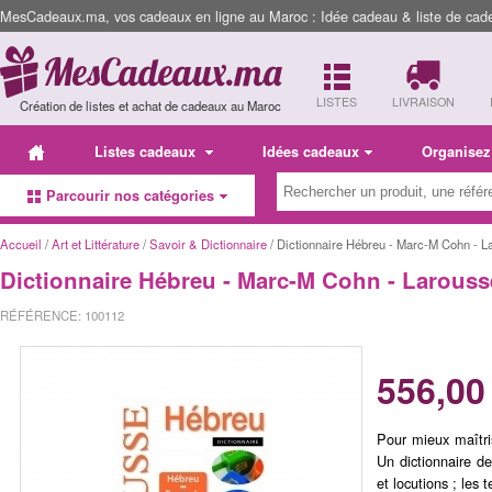
MesCadeaux.ma, vos cadeaux en ligne au Maroc : Idée cadeau & liste de cad
LISTES
LIVRAISON
Création de listes et achat de cadeaux au Maroc
Listes cadeaux
Idées cadeaux
Organisez
Parcourir nos catégories
Accueil
/
Art et Littérature
/
Savoir & Dictionnaire
/ Dictionnaire Hébreu - Marc-M Cohn - L
Dictionnaire Hébreu - Marc-M Cohn - Larouss
RÉFÉRENCE: 100112
556,00
Pour mieux maîtri
Un dictionnaire d
et locutions ; les