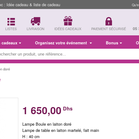
 : Idée cadeau & liste de cadeau
Qu'e
05 
LISTES
LIVRAISON
IDÉES CADEAUX
PAIEMENT SÉCURISÉ
s cadeaux
Organisez votre événement
Bonus
O
on doré
é
1 650,00
Dhs
Lampe Boule en laiton doré
Lampe de table en laiton martelé, fait main
H : 40 cm