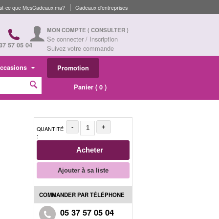
st-ce que MesCadeaux.ma?
Cadeaux d'entreprises
MON COMPTE
( CONSULTER )
Se connecter / Inscription
37 57 05 04
Suivez votre commande
ccasions
Promotion
Panier (
0
)
-
+
QUANTITÉ
:
Acheter
Ajouter à sa liste
COMMANDER PAR TÉLÉPHONE
05 37 57 05 04