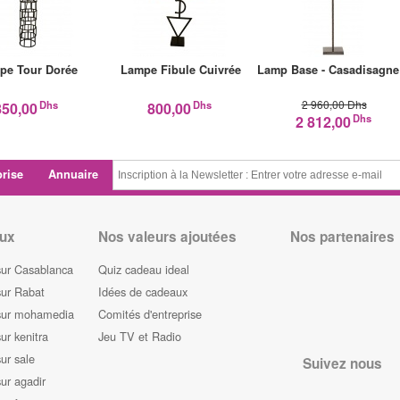
pe Tour Dorée
Lampe Fibule Cuivrée
Lamp Base - Casadisagn
2 960,00 Dhs
Dhs
Dhs
850,00
800,00
Dhs
2 812,00
prise
Annuaire
ux
Nos valeurs ajoutées
Nos partenaires
sur Casablanca
Quiz cadeau ideal
sur Rabat
Idées de cadeaux
sur mohamedia
Comités d'entreprise
ur kenitra
Jeu TV et Radio
ur sale
Suivez nous
ur agadir