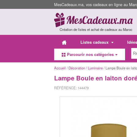
MesCadeaux.ma, vos cadeaux en ligne au Maroc
Création de listes et achat de cadeaux au Maroc
Listes cadeaux
Idée
Parcourir nos catégories
Accueil
/
Décoration
/
Luminaire
/ Lampe Boule en lait
Lampe Boule en laiton dor
RÉFÉRENCE: 144479