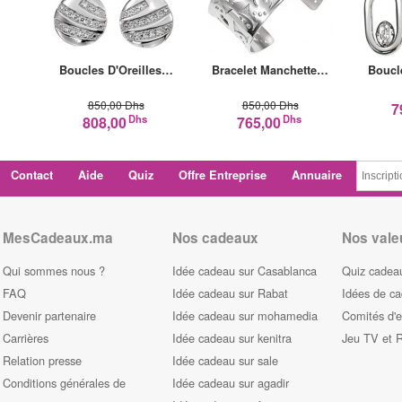
Boucles D'Oreilles…
Bracelet Manchette…
Boucl
850,00 Dhs
850,00 Dhs
7
Dhs
Dhs
808,00
765,00
Contact
Aide
Quiz
Offre Entreprise
Annuaire
MesCadeaux.ma
Nos cadeaux
Nos vale
Qui sommes nous ?
Idée cadeau sur Casablanca
Quiz cadeau
FAQ
Idée cadeau sur Rabat
Idées de c
Devenir partenaire
Idée cadeau sur mohamedia
Comités d'e
Carrières
Idée cadeau sur kenitra
Jeu TV et 
Relation presse
Idée cadeau sur sale
Conditions générales de
Idée cadeau sur agadir