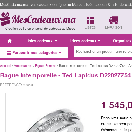
MesCadeaux.ma, vos cadeaux en ligne au Maroc : Idée cadeau & liste de cad
LISTES
LIVRAISON
Création de listes et achat de cadeaux au Maroc
Listes cadeaux
Idées cadeaux
Organisez
Parcourir nos catégories
Accueil
/
Accessoires
/
Bijoux Femme
/ Bague Intemporelle - Ted Lapidus D22027Z54 - A
Bague Intemporelle - Ted Lapidus D22027Z54 
RÉFÉRENCE: 100231
1 545,
Découvrez notre s
ou simplement pou
évènements impo