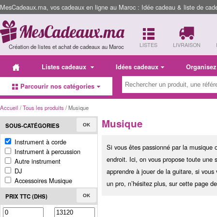
MesCadeaux.ma, vos cadeaux en ligne au Maroc : Idée cadeau & liste de cad
LISTES
LIVRAISON
Création de listes et achat de cadeaux au Maroc
Listes cadeaux
Idées cadeaux
Organisez
Parcourir nos catégories
Accueil
/
Tous les produits
/ Musique
Musique
SOUS-CATÉGORIES
OK
Instrument à corde
Si vous êtes passionné par la musique o
Instrument à percussion
endroit. Ici, on vous propose toute une 
Autre instrument
DJ
apprendre à jouer de la guitare, si vou
Accessoires Musique
un pro, n’hésitez plus, sur cette page d
PRIX TTC (DHS)
OK