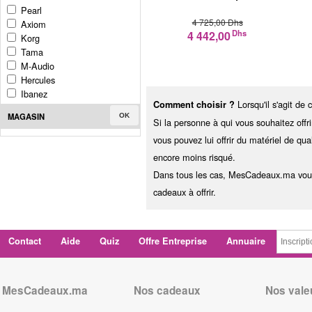
Pearl
4 725,00 Dhs
Axiom
Dhs
4 442,00
Korg
Tama
M-Audio
Hercules
Ibanez
Lorsqu'il s'agit de
Comment choisir ?
MAGASIN
OK
Si la personne à qui vous souhaitez offr
vous pouvez lui offrir du matériel de qual
encore moins risqué.
Dans tous les cas, MesCadeaux.ma vous 
cadeaux à offrir.
Contact
Aide
Quiz
Offre Entreprise
Annuaire
MesCadeaux.ma
Nos cadeaux
Nos vale